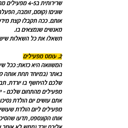
שרירותית ב4-5 מפעילים
מת
שונים!
(קוסם, זומבה, הפעלת 
אותם. ככה תקבלו קצת מיד
מאנשים שנמצאים בו.
תשאלו את כל השאלות שיש 
2.
עומס מפעילים
המשוואה היא כזאת: ככל שי
באתר (במיוחד תחת אותה קטג
שלכם להיחשף בו יורדת. תב
מפעילים מהתחום שלכם - י
מפעילים ליום הולדת שעושי
אותו הקונספט, תדעו שהסיכ
אליכם יורד (ממש לא אומר 