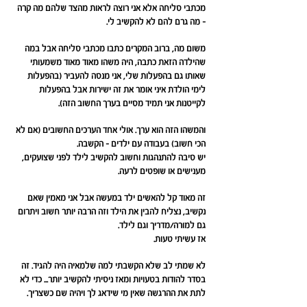
מכתבי סליחה אלא אני רוצה לראות מהצד שלהם מה קרה
- מה גרם להם לא להקשיב לי.
משום מה, ברוב המקרים כתבו מכתבי סליחה אבל במה
שהילדה הזאת כתבה, היה משהו מאוד מאוד משמעותי
שאותו גם בהפעלות שלי, אני מנסה להעביר (בהפעלות
לימי הולדת איני אומר את זה ישירות אבל בהפעלות
לקייטנות אני תמיד מסיים בערך החשוב הזה).
והמשהו הזה הוא ערך. אולי אחד הערכים החשובים (אם לא
הכי חשוב) בעבודה עם ילדים - הקשבה.
יש סיבה להתנהגות וחשוב להקשיב לילד לפני שצועקים,
מענישים או שופטים לרעה.
זה מאוד קל להאשים ילד במעשה אבל אני מאמין שאם
נקשיב, נצליח להבין את הילד וזה הרבה יותר חשוב ויתרום
גם למורה/מדריך וגם לילד.
אז עשיתי טעות.
לא שמתי לב שלא הקשבתי למה שלמאיה היה להגיד. זה
בסדר להודות בטעויות ומאז ניסיתי להקשיב יותר... כדי לא
לתת את ההרגשה שאין מי שידאג לך ויהיה שם כשצריך.