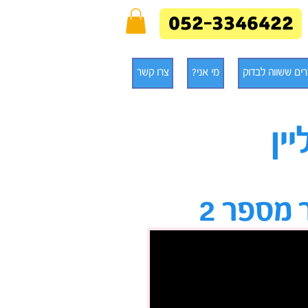
052-3346422
ים ששווה לבדוק
מי אני?
צרו קשר
ין
 מספר 2